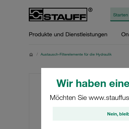
Produkte und Dienstleistungen
On
/
Austausch-Filterelemente für die Hydraulik
Wir haben eine
Möchten Sie www.stauffus
Nein, blei