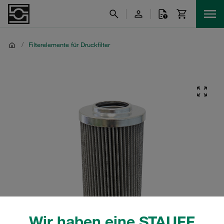
/
Filterelemente für Druckfilter
Wir haben eine STAUFF