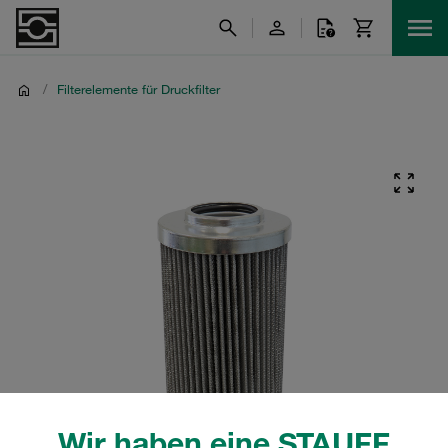
/
Filterelemente für Druckfilter
Wir haben eine STAUFF