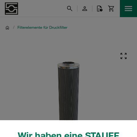
/
Filterelemente für Druckfilter
Wir haben eine STAUFF