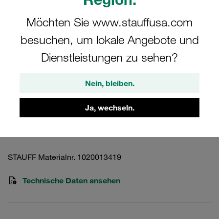
Möchten Sie www.stauffusa.com
besuchen, um lokale Angebote und
Dienstleistungen zu sehen?
Bitte beachten Sie: Das Bild dient nur zur Veranschaulichung und kann vom
tatsächlichen Produkt abweichen.
Nein, bleiben.
Mehr anzeigen
Rücklauffilterelement Papiervlies 10µm
Ja, wechseln.
RTE-15-D-10-B
STAUFF Materialnr. 1020013419
Technische Daten ansehen