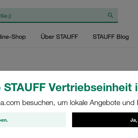
line-Shop
Über STAUFF
STAUFF Blog
Austausch-Filtere
 STAUFF Vertriebseinheit i
Filterfeinheit: 3 µ
a.com besuchen, um lokale Angebote und D
Außen-Ø (mm): 93
Dichtung: NBR, β
ben.
Ja,
SF-6549