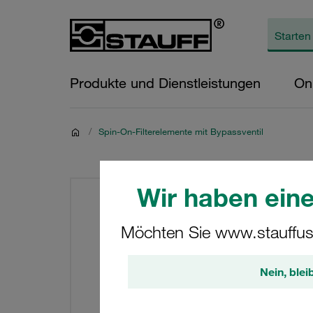
Produkte und Dienstleistungen
On
/
Spin-On-Filterelemente mit Bypassventil
Wir haben eine
Möchten Sie www.stauffus
Nein, blei