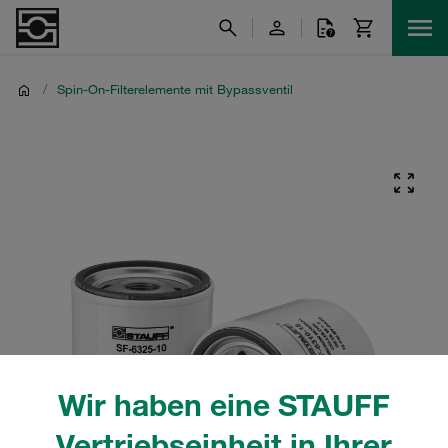
/
Spin-On-Filterelemente mit Bypassventil
Wir haben eine STAUFF
Vertriebseinheit in Ihrer