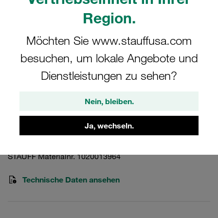
Region.
Möchten Sie www.stauffusa.com
besuchen, um lokale Angebote und
Bitte beachten Sie: Das Bild dient nur zur Veranschaulichung und kann vom
tatsächlichen Produkt abweichen.
Dienstleistungen zu sehen?
Mehr anzeigen
Nein, bleiben.
Spin-On-Filter Papiervlies 25µm
Ja, wechseln.
SF-6325-10-N
STAUFF Materialnr. 1020013964
Technische Daten ansehen