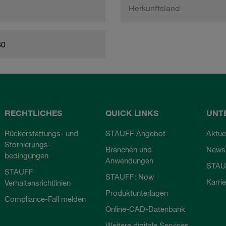
Herkunftsland
80
RECHTLICHES
QUICK LINKS
UNT
Rückerstattungs- und
STAUFF Angebot
Aktue
Stornierungs-
Branchen und
Newsl
bedingungen
Anwendungen
STAU
STAUFF
STAUFF: Now
Karri
Verhaltensrichtlinien
Produktunterlagen
Compliance-Fall melden
Online-CAD-Datenbank
Weitere digitale Services