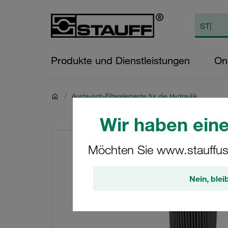
Produkte und Dienstleistungen
On
/
Austausch-Filterelemente für die Hydraulik
Wir haben eine
Möchten Sie www.stauffus
Nein, blei