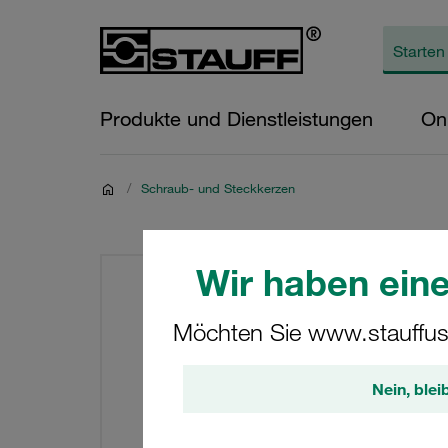
Produkte und Dienstleistungen
On
/
Schraub- und Steckkerzen
Wir haben eine
Möchten Sie www.stauffus
Nein, blei