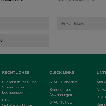
hldrahtgewebe
Differenzdruckbereich
Herkunftsland
80
RECHTLICHES
QUICK LINKS
UNT
Rückerstattungs- und
STAUFF Angebot
Aktue
Stornierungs-
Branchen und
Newsl
bedingungen
Anwendungen
STAU
STAUFF
STAUFF: Now
Karri
Verhaltensrichtlinien