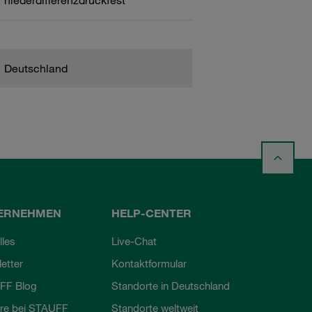
niederdifferenzdruckfest
Deutschland
ERNEHMEN
HELP-CENTER
lles
Live-Chat
etter
Kontaktformular
FF Blog
Standorte in Deutschland
ere bei STAUFF
Standorte weltweit