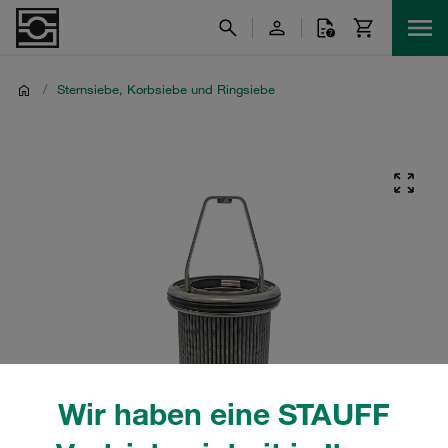
/
Sternsiebe, Korbsiebe und Ringsiebe
Wir haben eine STAUFF