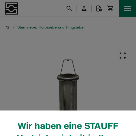
/
Sternsiebe, Korbsiebe und Ringsiebe
Wir haben eine STAUFF