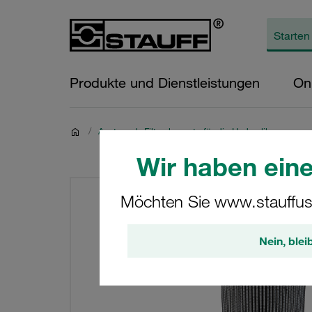
Produkte und Dienstleistungen
On
/
Austausch-Filterelemente für die Hydraulik
Wir haben eine
Möchten Sie www.stauffus
Nein, blei