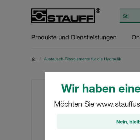
Produkte und Dienstleistungen
On
/
Austausch-Filterelemente für die Hydraulik
Wir haben eine
Möchten Sie www.stauffus
Nein, blei