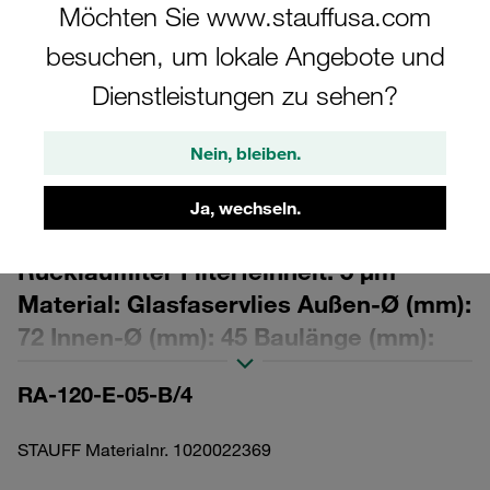
Möchten Sie www.stauffusa.com
besuchen, um lokale Angebote und
Dienstleistungen zu sehen?
Bitte beachten Sie: Das Bild dient nur zur Veranschaulichung und kann vom
Nein, bleiben.
tatsächlichen Produkt abweichen.
Mehr anzeigen
Ja, wechseln.
Austausch-Filterelement für
Rücklauffilter Filterfeinheit: 5 µm
Material: Glasfaservlies Außen-Ø (mm):
72 Innen-Ø (mm): 45 Baulänge (mm):
200 Dichtung: NBR, β-Wert >200
RA-120-E-05-B/4
STAUFF Materialnr. 1020022369