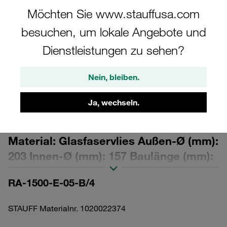
Möchten Sie www.stauffusa.com
besuchen, um lokale Angebote und
Dienstleistungen zu sehen?
Bitte beachten Sie: Das Bild dient nur zur Veranschaulichung und kann vom
tatsächlichen Produkt abweichen.
Nein, bleiben.
Mehr anzeigen
Ja, wechseln.
Austausch-Filterelement für
Rücklauffilter Filterfeinheit: 5 µm
Material: Glasfaservlies Außen-Ø (mm):
203 Innen-Ø (mm): 157 Baulänge (mm):
825 Dichtung: NBR, β-Wert >200
RA-1500-E-05-B/4
STAUFF Materialnr. 1020022374