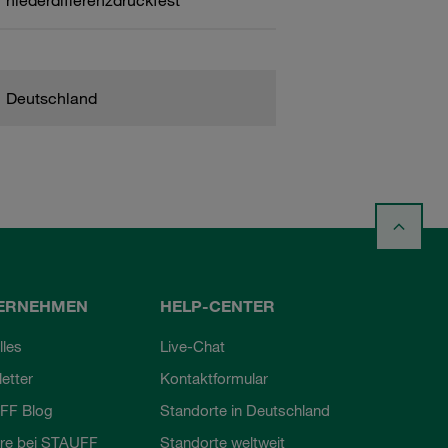
niederdifferenzdruckfest
Deutschland
ERNEHMEN
HELP-CENTER
lles
Live-Chat
etter
Kontaktformular
FF Blog
Standorte in Deutschland
ere bei STAUFF
Standorte weltweit