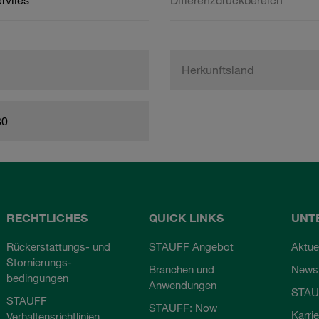
rvlies
Differenzdruckbereich
Herkunftsland
80
RECHTLICHES
QUICK LINKS
UNT
Rückerstattungs- und
STAUFF Angebot
Aktue
Stornierungs-
Branchen und
Newsl
bedingungen
Anwendungen
STAU
STAUFF
STAUFF: Now
Karri
Verhaltensrichtlinien