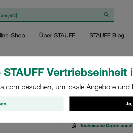
line-Shop
Über STAUFF
STAUFF Blog
 STAUFF Vertriebseinheit i
Rücklauffilterele
a.com besuchen, um lokale Angebote und D
RE-046-G-20-B/4-B6.
ben.
Ja,
STAUFF Materialnr. 1020022
Technische Daten anse