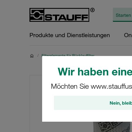
Produkte und Dienstleistungen
On
/
Filterelemente für Rücklauffilter
Wir haben eine
Möchten Sie www.stauffus
Nein, blei