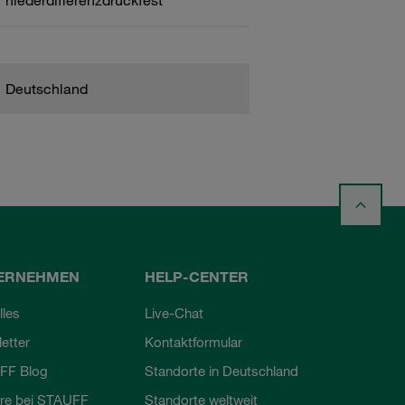
niederdifferenzdruckfest
Deutschland
ERNEHMEN
HELP-CENTER
lles
Live-Chat
etter
Kontaktformular
FF Blog
Standorte in Deutschland
ere bei STAUFF
Standorte weltweit