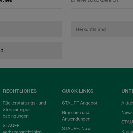
rvlies
Differenzdruckbereich
Herkunftsland
80
RECHTLICHES
QUICK LINKS
UNT
Rückerstattungs- und
STAUFF Angebot
Aktue
Stornierungs-
Branchen und
Newsl
bedingungen
Anwendungen
STAU
STAUFF
STAUFF: Now
Karri
Verhaltensrichtlinien