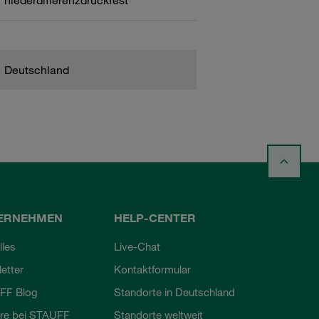
niederdifferenzdruckfest
Deutschland
ERNEHMEN
HELP-CENTER
lles
Live-Chat
etter
Kontaktformular
FF Blog
Standorte in Deutschland
ere bei STAUFF
Standorte weltweit