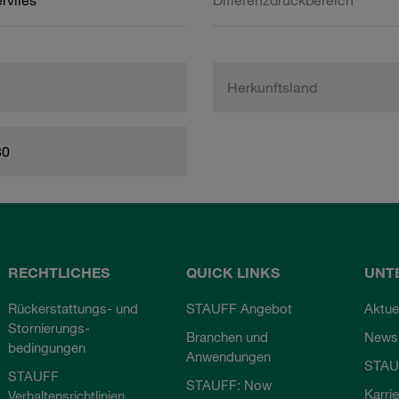
rvlies
Differenzdruckbereich
Herkunftsland
80
RECHTLICHES
QUICK LINKS
UNT
Rückerstattungs- und
STAUFF Angebot
Aktue
Stornierungs-
Branchen und
Newsl
bedingungen
Anwendungen
STAU
STAUFF
STAUFF: Now
Karri
Verhaltensrichtlinien