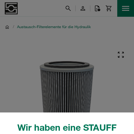
/
Austausch-Filterelemente für die Hydraulik
Wir haben eine STAUFF