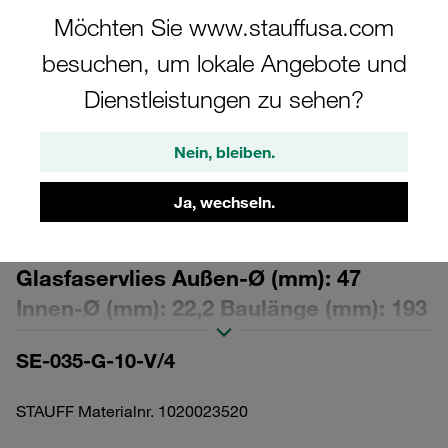
Möchten Sie www.stauffusa.com
besuchen, um lokale Angebote und
Dienstleistungen zu sehen?
Bitte beachten Sie: Das Bild dient nur zur Veranschaulichung und kann vom
tatsächlichen Produkt abweichen.
Nein, bleiben.
Mehr anzeigen
Ja, wechseln.
Austausch-Filterelement für Druckfilter
Filterfeinheit: 10 µm Material:
Glasfaservlies Außen-Ø (mm): 47
Innen-Ø (mm): 22,2 Baulänge (mm): 193
Dichtung: FPM, β-Wert >200
SE-035-G-10-V/4
STAUFF Materialnr. 1020023520