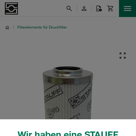
/
Filterelemente für Druckfilter
Wir haben eine STAUFF