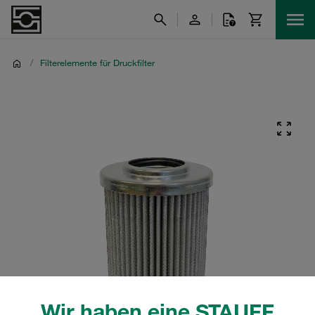
/
Filterelemente für Druckfilter
Wir haben eine STAUFF