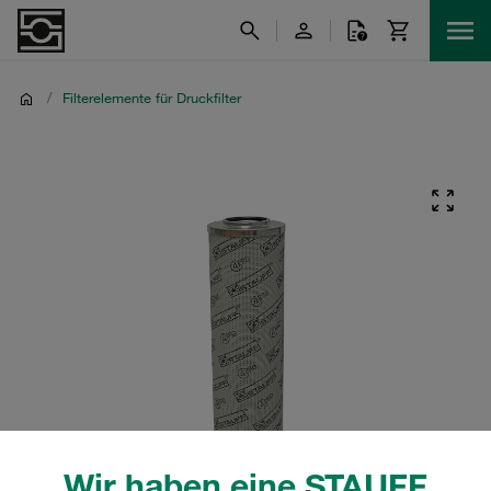
/
Filterelemente für Druckfilter
Wir haben eine STAUFF