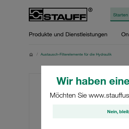
Produkte und Dienstleistungen
On
/
Austausch-Filterelemente für die Hydraulik
Wir haben eine
Möchten Sie www.stauffus
Nein, blei