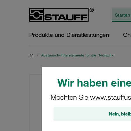
Produkte und Dienstleistungen
On
/
Austausch-Filterelemente für die Hydraulik
Wir haben eine
Möchten Sie www.stauffus
Nein, blei