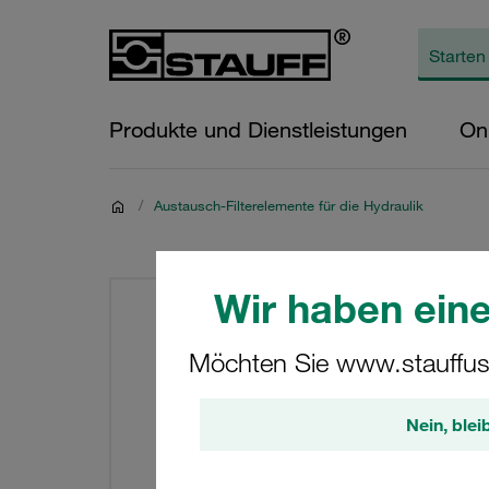
Produkte und Dienstleistungen
On
/
Austausch-Filterelemente für die Hydraulik
Wir haben eine
Möchten Sie www.stauffus
Nein, blei