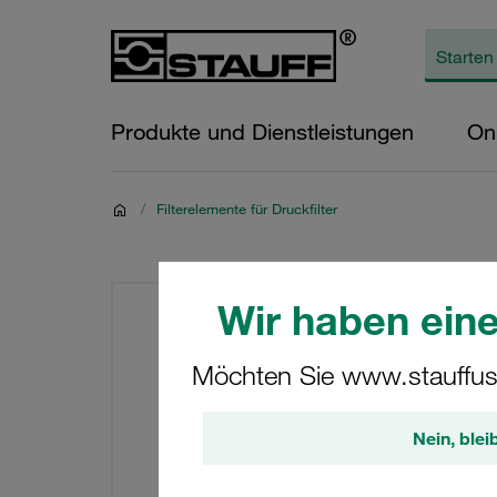
Produkte und Dienstleistungen
On
/
Filterelemente für Druckfilter
Wir haben eine
Möchten Sie www.stauffus
Nein, blei