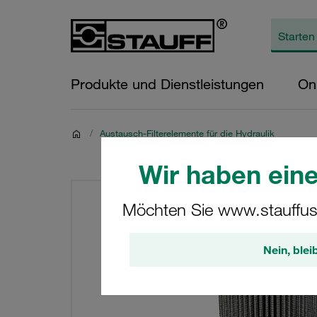
Produkte und Dienstleistungen
On
/
Austausch-Filterelemente für die Hydraulik
Wir haben eine
Möchten Sie www.stauffus
Nein, blei