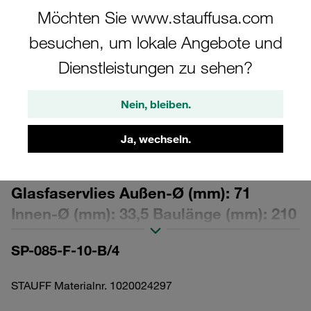
Möchten Sie www.stauffusa.com
besuchen, um lokale Angebote und
Dienstleistungen zu sehen?
Bitte beachten Sie: Das Bild dient nur zur Veranschaulichung und kann vom
tatsächlichen Produkt abweichen.
Nein, bleiben.
Mehr anzeigen
Ja, wechseln.
Austausch-Filterelement für Druckfilter
Filterfeinheit: 10 µm Material:
Glasfaservlies Außen-Ø (mm): 71
Innen-Ø (mm): 33,5 Baulänge (mm): 210
Dichtung: NBR, β-Wert >200
SP-085-F-10-B/4
STAUFF Materialnr. 1020024297