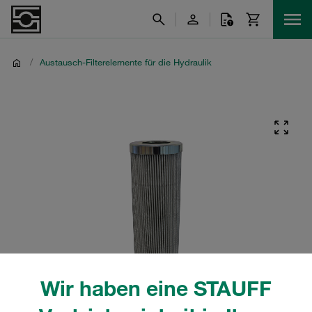
/
Austausch-Filterelemente für die Hydraulik
Wir haben eine STAUFF