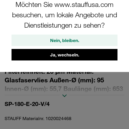
Möchten Sie www.stauffusa.com
besuchen, um lokale Angebote und
Dienstleistungen zu sehen?
Bitte beachten Sie: Das Bild dient nur zur Veranschaulichung und kann vom
Nein, bleiben.
tatsächlichen Produkt abweichen.
Mehr anzeigen
Ja, wechseln.
Austausch-Filterelement für Druckfilter
Filterfeinheit: 20 µm Material:
Glasfaservlies Außen-Ø (mm): 95
Innen-Ø (mm): 55,7 Baulänge (mm): 653
Dichtung: FPM, β-Wert >200
SP-180-E-20-V/4
STAUFF Materialnr. 1020024468