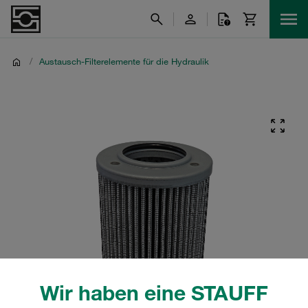
/
Austausch-Filterelemente für die Hydraulik
Wir haben eine STAUFF