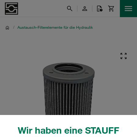
/
Austausch-Filterelemente für die Hydraulik
Wir haben eine STAUFF