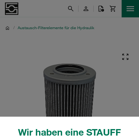
/
Austausch-Filterelemente für die Hydraulik
Wir haben eine STAUFF