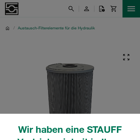
/
Austausch-Filterelemente für die Hydraulik
Wir haben eine STAUFF