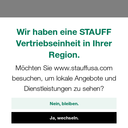
Wir haben eine STAUFF
Bitte beachten Sie: Das Bild dient nur zur Veranschaulichung und kann vom
Vertriebseinheit in Ihrer
tatsächlichen Produkt abweichen.
Mehr anzeigen
Region.
Komplettschelle Standard-Baureihe Gr.
Möchten Sie www.stauffusa.com
6 Ø32mm Polypropylen W10
besuchen, um lokale Angebote und
Schlitzschraube Anschweißpl., kurz
Dienstleistungen zu sehen?
SP-632-PP-R-LI-M-W10
Nein, bleiben.
STAUFF Materialnr. 1110000550
Ja, wechseln.
Technische Daten ansehen