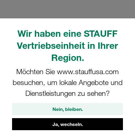
Wir haben eine STAUFF
Bitte beachten Sie: Das Bild dient nur zur Veranschaulichung und kann vom
Vertriebseinheit in Ihrer
tatsächlichen Produkt abweichen.
Mehr anzeigen
Region.
Komplettschelle Standard-Baureihe Gr.
Möchten Sie www.stauffusa.com
6 Ø32mm Polyamid W10 IS-Schraube
besuchen, um lokale Angebote und
Anschweißpl., kurz
Dienstleistungen zu sehen?
SP-632-PA-R-IS-M-W10
Nein, bleiben.
STAUFF Materialnr. 1110000717
Ja, wechseln.
Technische Daten ansehen