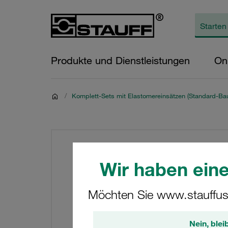
Produkte und Dienstleistungen
On
/
Komplett-Sets mit Elastomereinsätzen (Standard-Bau
Wir haben eine
Möchten Sie www.stauffus
Nein, blei