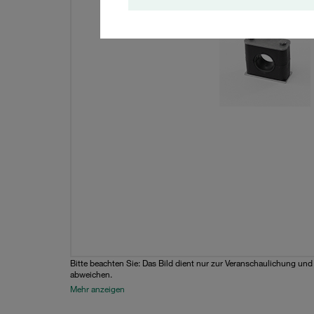
Bitte beachten Sie: Das Bild dient nur zur Veranschaulichung un
abweichen.
Mehr anzeigen