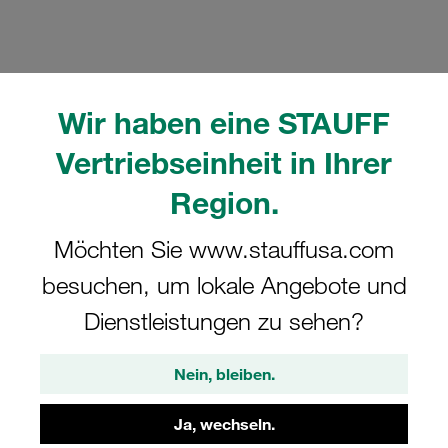
Wir haben eine STAUFF
Bitte beachten Sie: Das Bild dient nur zur Veranschaulichung und kann vom
tatsächlichen Produkt abweichen.
Vertriebseinheit in Ihrer
Mehr anzeigen
Region.
Komplettschelle Standard-Baureihe Gr.
Möchten Sie www.stauffusa.com
6 Ø22mm Polypropylen W10
Anschweißpl., kurz Deckpl., AS-
besuchen, um lokale Angebote und
Schraube RI-Einsatz
Dienstleistungen zu sehen?
SP-622-PP-R-DP-AS-M-W10
Nein, bleiben.
STAUFF Materialnr. 1110001127
Ja, wechseln.