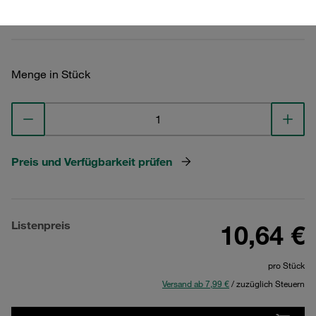
Technische Daten ansehen
Menge in Stück
Preis und Verfügbarkeit prüfen
Listenpreis
10,64 €
pro Stück
Versand ab 7,99 €
/ zuzüglich Steuern