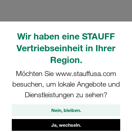
Wir haben eine STAUFF
Bitte beachten Sie: Das Bild dient nur zur Veranschaulichung und kann vom
tatsächlichen Produkt abweichen.
Vertriebseinheit in Ihrer
Mehr anzeigen
Region.
Komplettschelle Standard-Baureihe Gr.
Möchten Sie www.stauffusa.com
6 Ø30mm Polypropylen W10
Anschweißpl., kurz Deckpl., AS-
besuchen, um lokale Angebote und
Schraube RI-Einsatz
Dienstleistungen zu sehen?
SP-630-PP-R-DP-AS-M-W10
Nein, bleiben.
STAUFF Materialnr. 1110001132
Ja, wechseln.