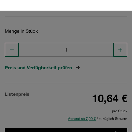
Technische Daten ansehen
Menge in Stück
Preis und Verfügbarkeit prüfen
Listenpreis
10,64 €
pro Stück
Versand ab 7,99 €
/ zuzüglich Steuern