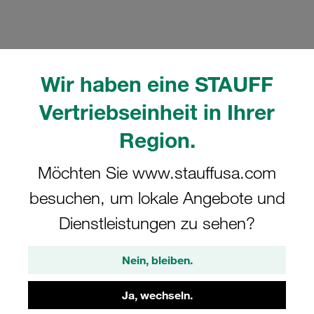
Wir haben eine STAUFF
Bitte beachten Sie: Das Bild dient nur zur Veranschaulichung und kann vom
tatsächlichen Produkt abweichen.
Vertriebseinheit in Ihrer
Mehr anzeigen
Region.
Komplettschelle Standard-Baureihe Gr.
Möchten Sie www.stauffusa.com
6 Ø21,3mm Polyamid W10 Deckpl., AS-
Schraube Anschweißpl., kurz
besuchen, um lokale Angebote und
Dienstleistungen zu sehen?
SP-621.3-PA-R-DP-AS-M-W10
Nein, bleiben.
STAUFF Materialnr. 1110001142
Ja, wechseln.
Technische Daten ansehen