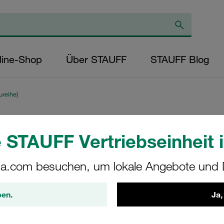
line-Shop
Über STAUFF
STAUFF Blog
reihe)
Komplettschelle S
 STAUFF Vertriebseinheit i
Ø12mm Polypropyl
a.com besuchen, um lokale Angebote und D
Vorspannung Ansc
Schlitzschraube
ben.
Ja,
SPV-112-PP-LI-M-W1