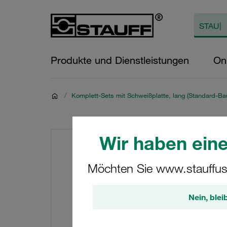
Produkte und Dienstleistungen
On
/
Komplett-Sets mit Schweißplatte, lang (Standard-Bau
Wir haben eine
Möchten Sie www.stauffus
Nein, blei