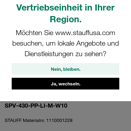
Vertriebseinheit in Ihrer
Region.
Möchten Sie www.stauffusa.com
Bitte beachten Sie: Das Bild dient nur zur Veranschaulichung und kann vom
besuchen, um lokale Angebote und
tatsächlichen Produkt abweichen.
Mehr anzeigen
Dienstleistungen zu sehen?
Komplettschelle Standard-Baureihe Gr.
Nein, bleiben.
4 Ø30mm Polypropylen W10 gerippt,
mit Vorspannung Anschweißpl., lang
Ja, wechseln.
Schlitzschraube
SPV-430-PP-LI-M-W10
STAUFF Materialnr. 1110001228