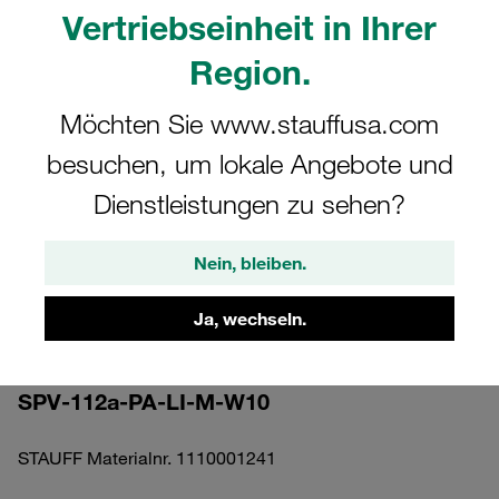
Vertriebseinheit in Ihrer
Region.
Möchten Sie www.stauffusa.com
Bitte beachten Sie: Das Bild dient nur zur Veranschaulichung und kann vom
besuchen, um lokale Angebote und
tatsächlichen Produkt abweichen.
Mehr anzeigen
Dienstleistungen zu sehen?
Komplettschelle Standard-Baureihe Gr.
Nein, bleiben.
1a Ø12mm Polyamid W10 gerippt, mit
Vorspannung Anschweißpl., lang
Ja, wechseln.
Schlitzschraube
SPV-112a-PA-LI-M-W10
STAUFF Materialnr. 1110001241