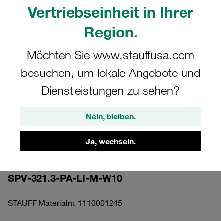
Vertriebseinheit in Ihrer
Region.
Möchten Sie www.stauffusa.com
Bitte beachten Sie: Das Bild dient nur zur Veranschaulichung und kann vom
besuchen, um lokale Angebote und
tatsächlichen Produkt abweichen.
Mehr anzeigen
Dienstleistungen zu sehen?
Komplettschelle Standard-Baureihe Gr.
Nein, bleiben.
3 Ø21,3mm Polyamid W10 gerippt, mit
Vorspannung Anschweißpl., lang
Ja, wechseln.
Schlitzschraube
SPV-321.3-PA-LI-M-W10
STAUFF Materialnr. 1110001245