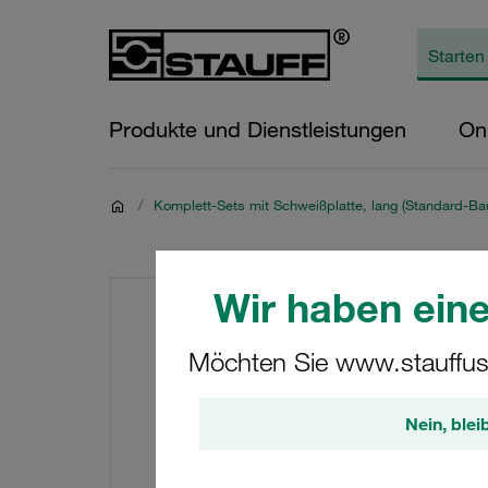
Produkte und Dienstleistungen
On
/
Komplett-Sets mit Schweißplatte, lang (Standard-Bau
Wir haben eine
Möchten Sie www.stauffus
Nein, blei