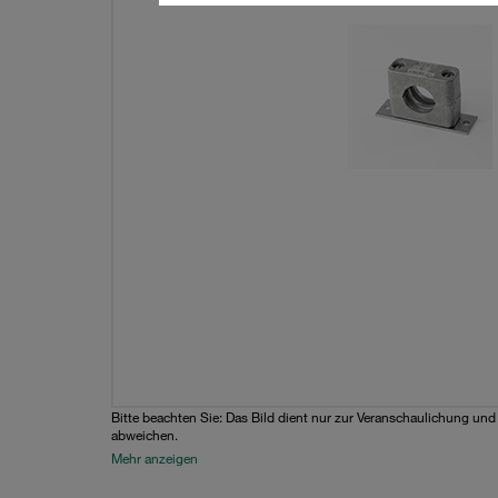
Bitte beachten Sie: Das Bild dient nur zur Veranschaulichung un
abweichen.
Mehr anzeigen