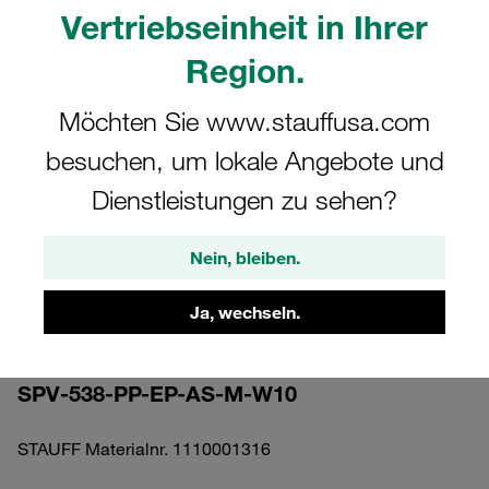
Vertriebseinheit in Ihrer
Region.
Möchten Sie www.stauffusa.com
Bitte beachten Sie: Das Bild dient nur zur Veranschaulichung und kann vom
besuchen, um lokale Angebote und
tatsächlichen Produkt abweichen.
Mehr anzeigen
Dienstleistungen zu sehen?
Komplettschelle Standard-Baureihe Gr.
Nein, bleiben.
5 Ø38mm Polypropylen W10 gerippt,
mit Vorspannung Anschweißpl., lang
Ja, wechseln.
Einsatz, AS-Schraube
SPV-538-PP-EP-AS-M-W10
STAUFF Materialnr. 1110001316