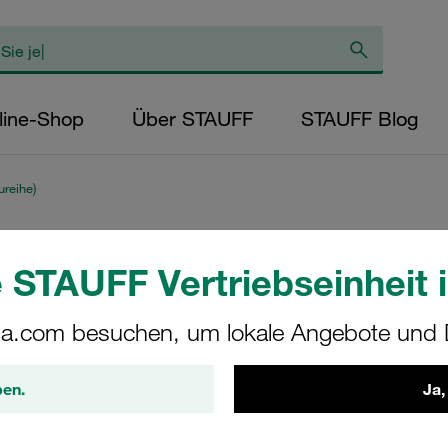
line-Shop
Über STAUFF
STAUFF Blog
reihe)
Komplettschelle S
 STAUFF Vertriebseinheit i
Ø6mm Polypropyle
a.com besuchen, um lokale Angebote und D
Vorspannung Ansch
Schraube
ben.
Ja,
SPV-106a-PP-ES-AS