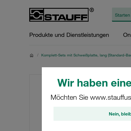
Produkte und Dienstleistungen
On
/
Komplett-Sets mit Schweißplatte, lang (Standard-Bau
Wir haben eine
Möchten Sie www.stauffus
Nein, blei